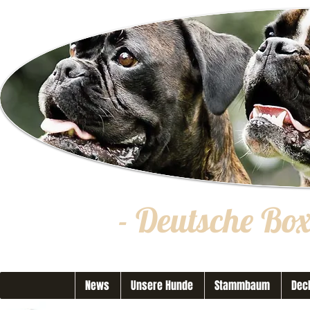
- Deutsche Bo
News
Unsere Hunde
Stammbaum
Dec