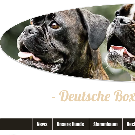
- Deutsche Bo
News
Unsere Hunde
Stammbaum
Dec