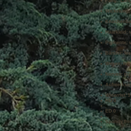
Fang: Läng
Wickelung
:
Knochenbau
Haarkleid: 
Pigmente: 
Bänder: fes
Wesen: fre
Nerven: gu
Aufmerksam
Widerrist: 
HD 0
ED 0
Spondy frei