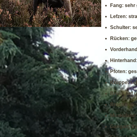
Fang: sehr
Lefzen: str
Schulter: s
Rücken: g
Vorderhand:
Hinterhand
Pfoten: ge
Kruppe: se
Brust: tief 
Bruchlinie
:
Muskulatur:
Gangart: d