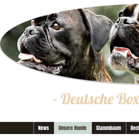
- Deutsche Bo
News
Unsere Hunde
Stammbaum
Dec