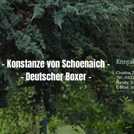
Herz 0
Siegertitel:
Baby Champ
Goldener Gl
Jugend Ch
Jugend Cha
Nationale 
Internatio
2.Platz..18.
Konta
- Konstanze von Schoenaich -
- Deutscher Boxer -
Chathia 
Tel.: 04
Handy: 
​ E-Mail:
z