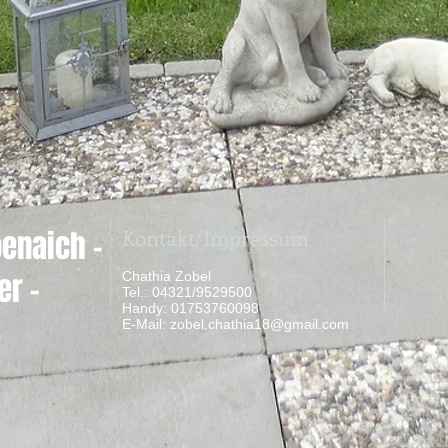
Kontakt/Impressum
enaich -
er -
Chathia Zobel
Tel.: 04321/9529500
Handy: 01753760098
​ E-Mail:
zobel.chathia18@gmail.com