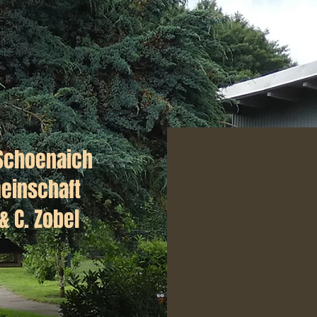
Schoenaich
einschaft
& C. Zobel