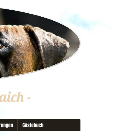
aich
-
rungen
Gästebuch