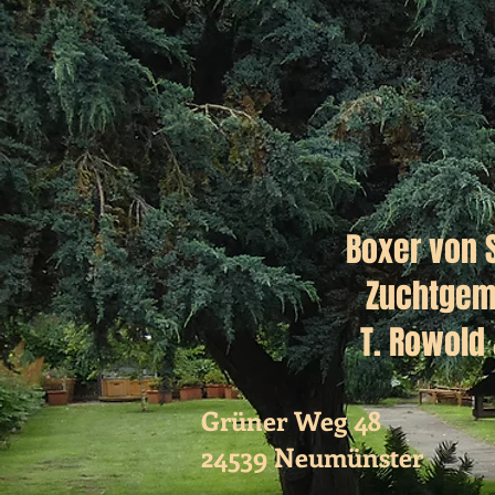
Boxer von 
Zuchtgem
T. Rowold 
Grüner Weg 48
24539 Neumünster