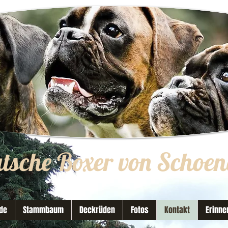
utsche Boxer von Schoen
de
Stammbaum
Deckrüden
Fotos
Kontakt
Erinne