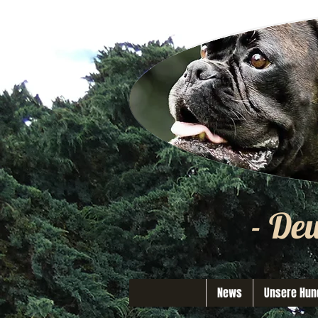
- De
News
Unsere Hun