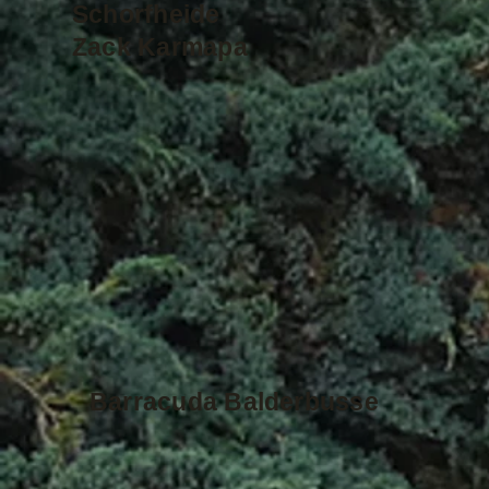
Schorfheide
Zack Karmapa
Barracuda Balderbusse