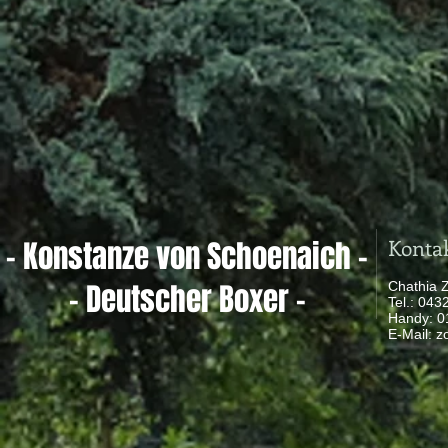
Konta
- Konstanze von Schoenaich -
- Deutscher Boxer -
Chathia 
Tel.: 04
Handy: 
​ E-Mail:
z