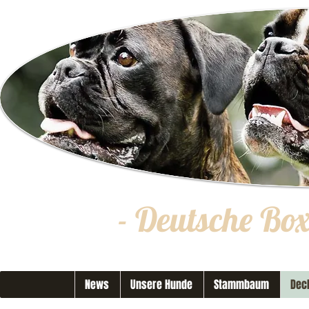
- Deutsche Bo
News
Unsere Hunde
Stammbaum
Dec