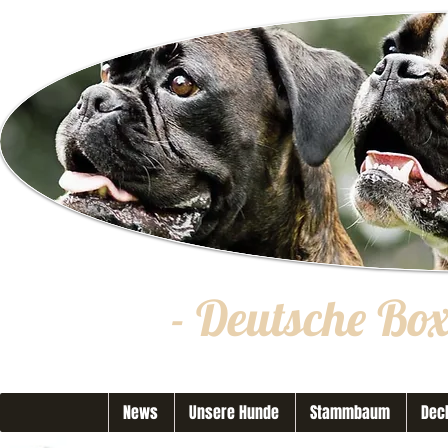
- Deutsche Bo
News
Unsere Hunde
Stammbaum
Dec