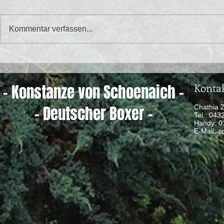
Kommentar verfassen...
Konta
- Konstanze von Schoenaich -
- Deutscher Boxer -
Chathia 
Tel.: 04
Handy: 
​ E-Mail:
z