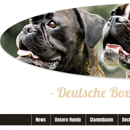
- Deutsche Bo
News
Unsere Hunde
Stammbaum
Dec