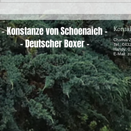
Konta
- Konstanze von Schoenaich -
- Deutscher Boxer -
Chathia 
Tel.: 04
Handy: 
​ E-Mail:
z