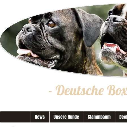
- Deutsche Bo
News
Unsere Hunde
Stammbaum
Dec