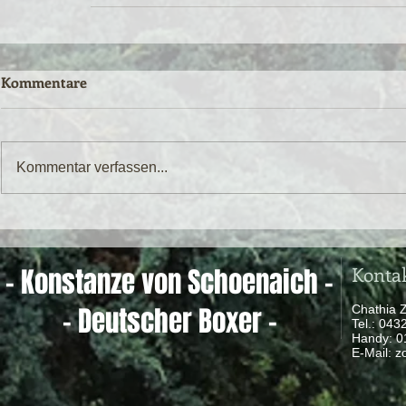
Kommentare
Kommentar verfassen...
Konta
- Konstanze von Schoenaich -
- Deutscher Boxer -
Chathia 
Tel.: 04
Handy: 
​ E-Mail:
z