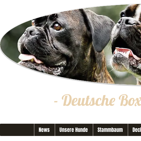
- Deutsche Bo
News
Unsere Hunde
Stammbaum
Dec