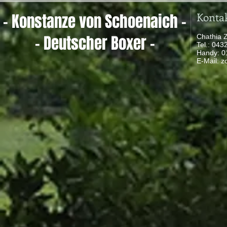
Konta
- Konstanze von Schoenaich -
- Deutscher Boxer -
Chathia 
Tel.: 04
Handy: 
​ E-Mail:
z