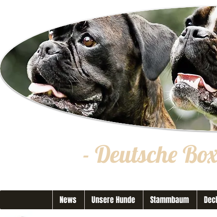
- Deutsche Bo
News
Unsere Hunde
Stammbaum
Dec