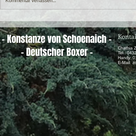
Kommentar verfassen...
Konta
- Konstanze von Schoenaich -
- Deutscher Boxer -
Chathia 
Tel.: 04
Handy: 
​ E-Mail:
z