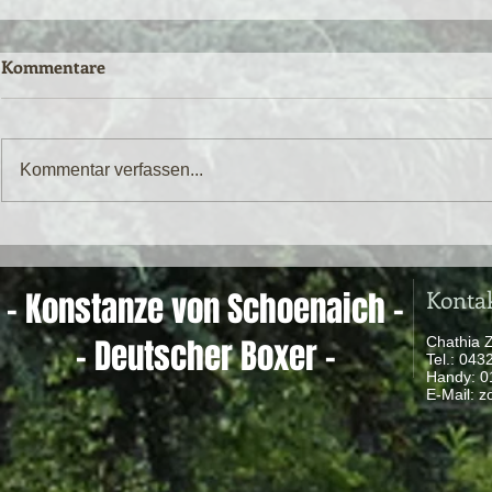
Kommentare
Kommentar verfassen...
Konta
- Konstanze von Schoenaich -
- Deutscher Boxer -
Chathia 
Tel.: 04
Handy: 
​ E-Mail:
z