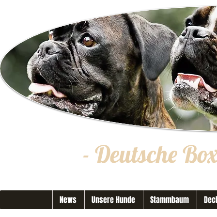
- Deutsche Bo
News
Unsere Hunde
Stammbaum
Dec