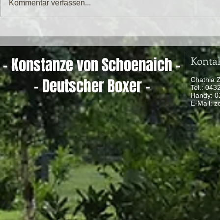
Kommentar verfassen...
Konta
- Konstanze von Schoenaich -
- Deutscher Boxer -
Chathia 
Tel.: 04
Handy: 
​ E-Mail:
z