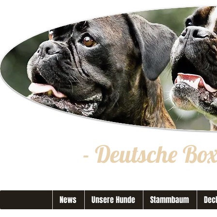
- Deutsche Bo
News
Unsere Hunde
Stammbaum
Dec