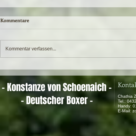
Kommentare
Kommentar verfassen...
Konta
- Konstanze von Schoenaich -
- Deutscher Boxer -
Chathia 
Tel.: 04
Handy: 
​ E-Mail:
z