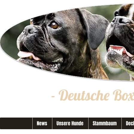
- Deutsche Bo
News
Unsere Hunde
Stammbaum
Dec