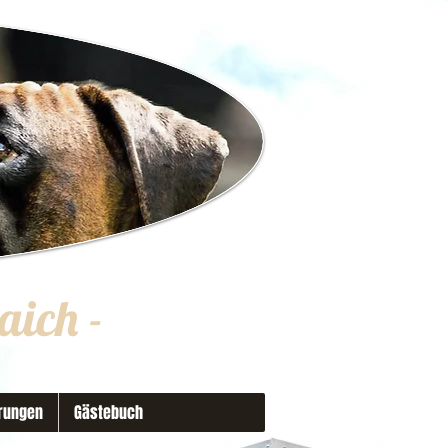
aich
-
rungen
Gästebuch