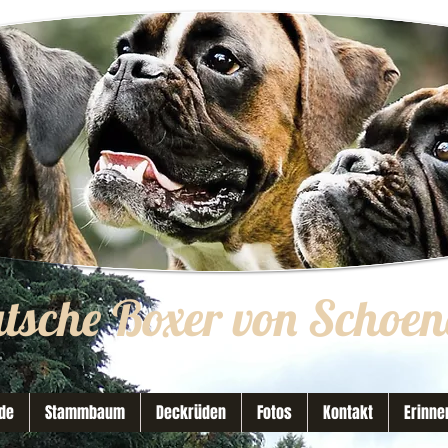
utsche Boxer von Schoen
de
Stammbaum
Deckrüden
Fotos
Kontakt
Erinne