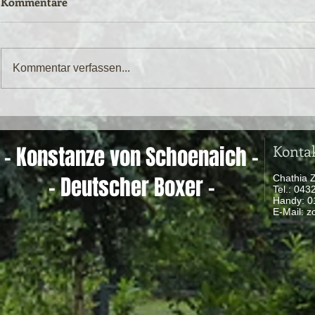
Kommentare
Kommentar verfassen...
Konta
- Konstanze von Schoenaich -
- Deutscher Boxer -
Chathia 
Tel.: 04
Handy: 
​ E-Mail:
z