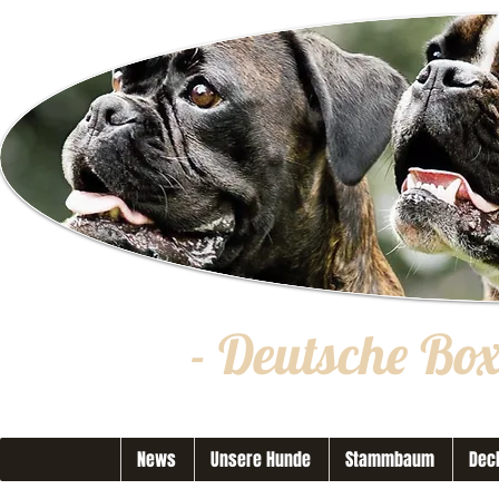
- Deutsche Bo
News
Unsere Hunde
Stammbaum
Dec