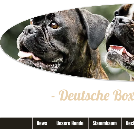
- Deutsche Bo
News
Unsere Hunde
Stammbaum
Dec