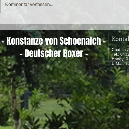
Kommentar verfassen...
Konta
- Konstanze von Schoenaich -
- Deutscher Boxer -
Chathia 
Tel.: 04
Handy: 
​ E-Mail:
z