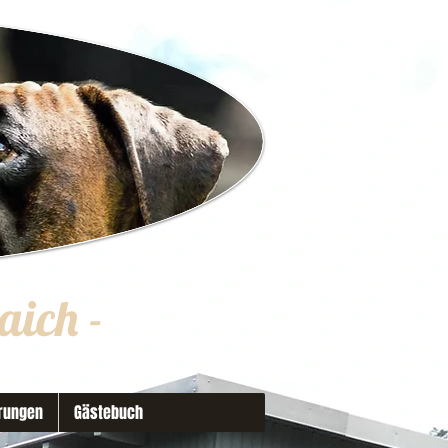
aich
-
rungen
Gästebuch