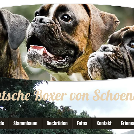
utsche Boxer von Schoen
de
Stammbaum
Deckrüden
Fotos
Kontakt
Erinne