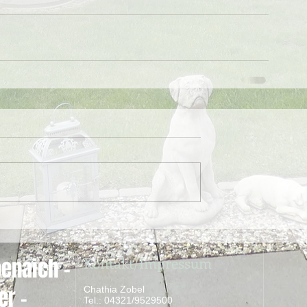
Kontakt/Impressum
enaich -
er -
Chathia Zobel
Tel.: 04321/9529500