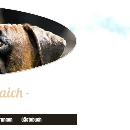
aich
-
rungen
Gästebuch