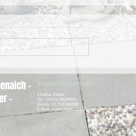
Kontakt/Impressum
enaich -
er -
Chathia Zobel
Tel.: 04321/9529500
Handy: 01753760098
​ E-Mail:
zobel.chathia18@gmail.com