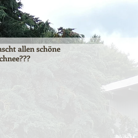
scht allen schöne
Schnee???