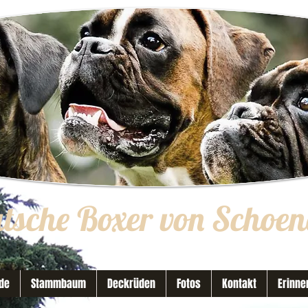
utsche Boxer von Schoen
de
Stammbaum
Deckrüden
Fotos
Kontakt
Erinne