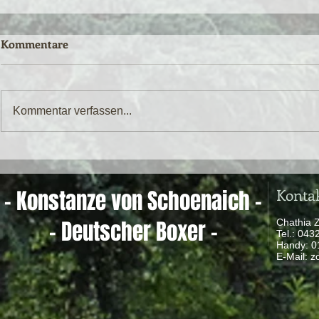
Kommentare
Kommentar verfassen...
Konta
- Konstanze von Schoenaich -
- Deutscher Boxer -
Chathia 
Tel.: 04
Handy: 
​ E-Mail:
z