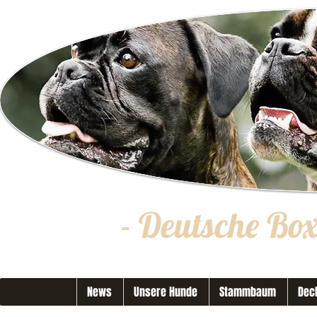
- Deutsche Bo
News
Unsere Hunde
Stammbaum
Dec