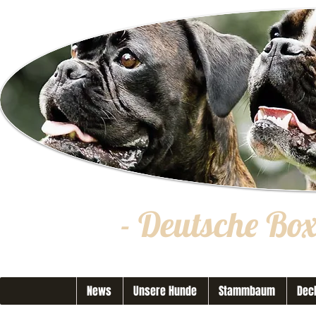
- Deutsche Bo
News
Unsere Hunde
Stammbaum
Dec