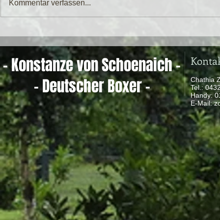
Kommentar verfassen...
Konta
- Konstanze von Schoenaich -
- Deutscher Boxer -
Chathia 
Tel.: 04
Handy: 
​ E-Mail:
z